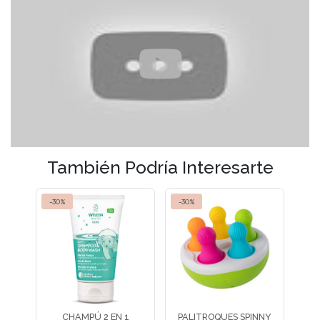
También Podría Interesarte
-30%
-30%
-30
A
CHAMPÚ 2 EN 1
PALITROQUES SPINNY