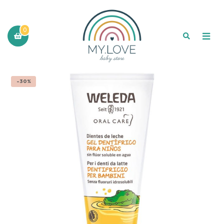
0
-30%