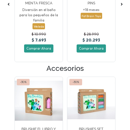
MENTA FRESCA
PINS
s
Diversión en el baño
+18 meses
para los pequeños de la
Fat Brain Toys
familia
Weleda
$ 10.990
$ 28.990
$ 7.693
$ 20.293
Comprar Ahora
Comprar Ahora
Accesorios
-30%
-30%
BRUSHIE EL LIBRO Y
BRUSHIES SET