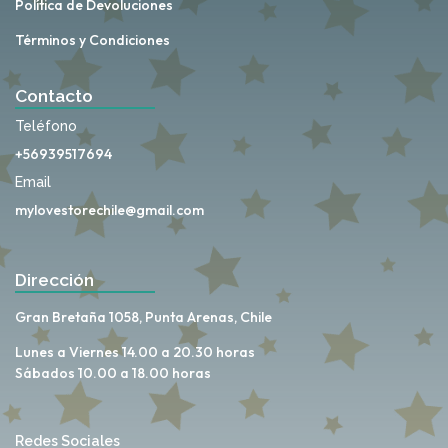
Política de Devoluciones
Términos y Condiciones
Contacto
Teléfono
+56939517694
Email
mylovestorechile@gmail.com
Dirección
Gran Bretaña 1058, Punta Arenas, Chile
Lunes a Viernes 14.00 a 20.30 horas
Sábados 10.00 a 18.00 horas
Redes Sociales