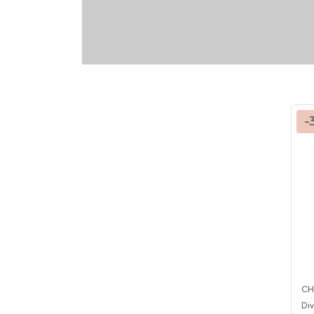
-
CH
Div