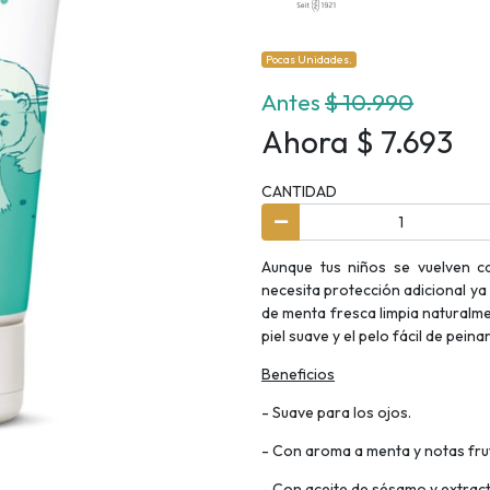
Pocas Unidades.
Antes
$ 10.990
Ahora $ 7.693
CANTIDAD
Aunque tus niños se vuelven c
necesita protección adicional y
de menta fresca limpia naturalmen
piel suave y el pelo fácil de peinar
Beneficios
- Suave para los ojos.
- Con aroma a menta y notas fru
- Con aceite de sésamo y extract