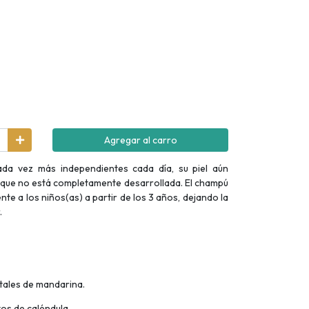
Agregar al carro
ada vez más independientes cada día, su piel aún
a que no está completamente desarrollada. El champú
te a los niños(as) a partir de los 3 años, dejando la
.
tales de mandarina.
os de caléndula.