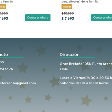
la familia
pequeños(as) de la familia
leda
Weleda
10.990
$ 10.990
Comprar Ahora
Comprar Aho
7.693
$ 7.693
acto
Dirección
ono
Gran Bretaña 1058, Punta Arena
9517694
Chile
Lunes a Viernes 14.00 a 20.30 
storechile@gmail.com
Sábados 10.00 a 18.00 horas