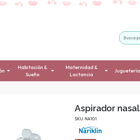
Habitación &
Maternidad &
ón
Juguetería
Sueño
Lactancia
Aspirador nasal
SKU: NA101