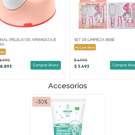
INAL (PELELA) DE APRENDIZAJE
SET DE LIMPIEZA BEBÉ
SA
My Love Store
aba
26.990
$ 4.990
Comprar Ahora
Comprar Aho
18.893
$ 3.493
Accesorios
-30%