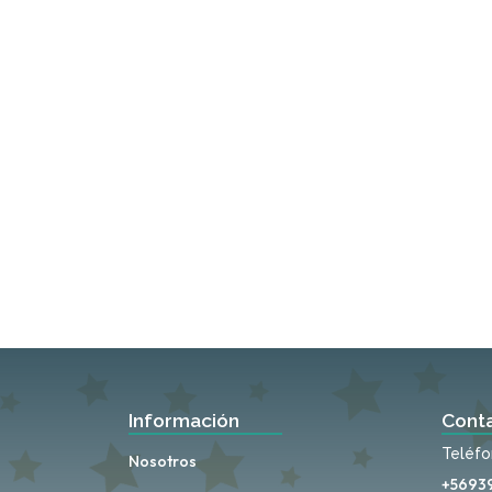
Información
Cont
Teléf
Nosotros
+5693