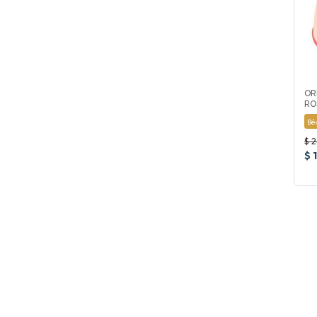
OR
RO
Bé
$ 
$ 