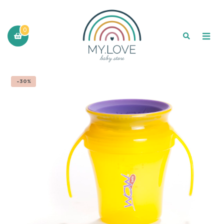
0
-30%