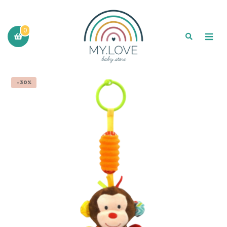
0
-30%