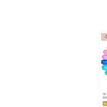
-
SE
RE
Re