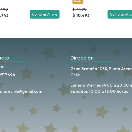
Béaba
2.490
$ 14.990
Comprar Ahora
Comprar Aho
1.743
$ 10.493
acto
Dirección
ono
Gran Bretaña 1058, Punta Arena
9517694
Chile
Lunes a Viernes 14.00 a 20.30 
storechile@gmail.com
Sábados 10.00 a 18.00 horas