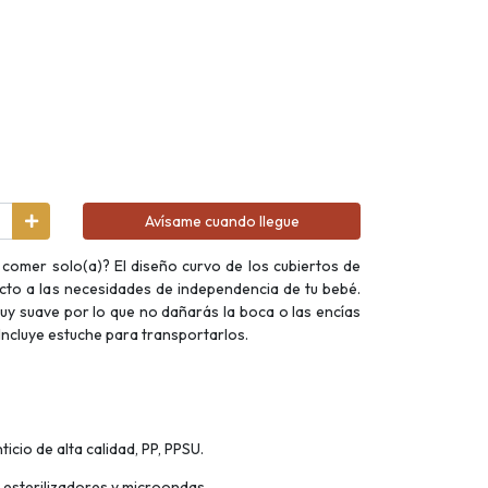
Avísame cuando llegue
comer solo(a)? El diseño curvo de los cubiertos de
cto a las necesidades de independencia de tu bebé.
uy suave por lo que no dañarás la boca o las encías
Incluye estuche para transportarlos.
ticio de alta calidad, PP, PPSU.
 esterilizadores y microondas.