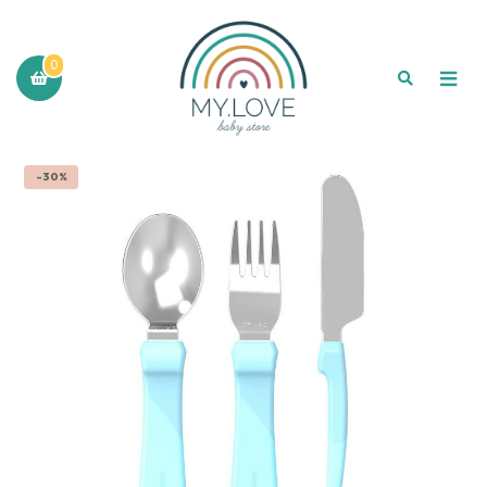
0
-30%