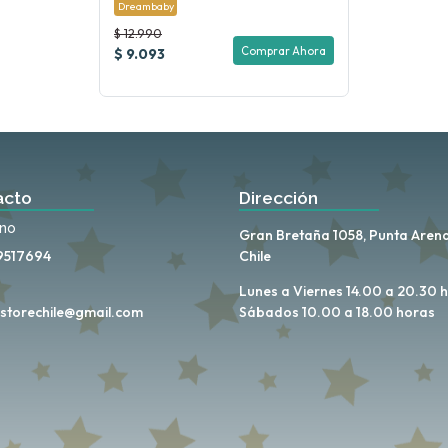
Dreambaby
$ 12.990
Comprar Ahora
$ 9.093
acto
Dirección
ono
Gran Bretaña 1058, Punta Arena
9517694
Chile
Lunes a Viernes 14.00 a 20.30 
storechile@gmail.com
Sábados 10.00 a 18.00 horas