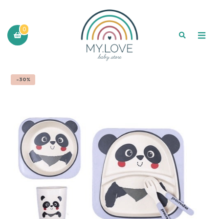
0
-30%