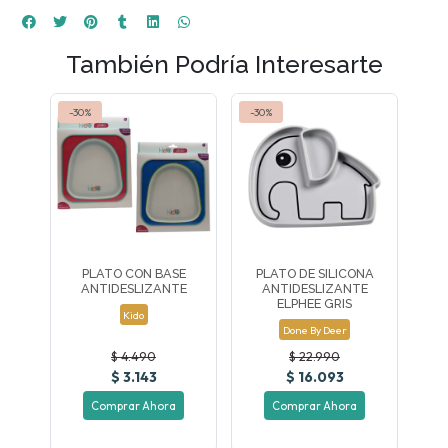
También Podría Interesarte
-30%
-30%
PLATO CON BASE
PLATO DE SILICONA
ANTIDESLIZANTE
ANTIDESLIZANTE
ELPHEE GRIS
Kido
Done By Deer
$ 4.490
$ 22.990
$ 3.143
$ 16.093
Comprar Ahora
Comprar Ahora