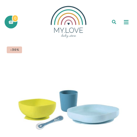
0
-30%