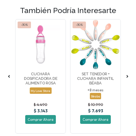
También Podría Interesarte
-30%
-30%
-30
CUCHARA
SET TENEDOR +
DE
DOSIFICADORA DE
CUCHARA INFANTIL
D
L
ALIMENTO ROSA
BÉABA
+8 meses
My Love Store
Béaba
$ 4.490
$ 10.990
$ 3.143
$ 7.693
Comprar Ahora
Comprar Ahora