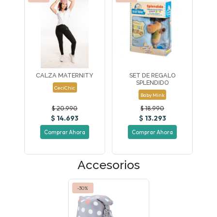
CALZA MATERNITY
SET DE REGALO
SPLENDIDO
CeciChic
Baby Mink
$ 20.990
$ 18.990
$ 14.693
$ 13.293
Comprar Ahora
Comprar Ahora
Accesorios
-30%