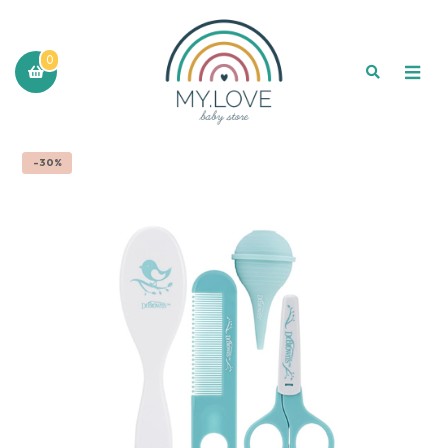
0
-30%