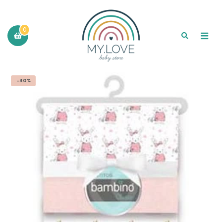
0
-30%