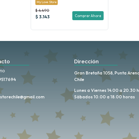
My Love Store
$ 4.490
Comprar Ahora
$ 3.143
acto
Dirección
ono
Gran Bretaña 1058, Punta Arena
9517694
Chile
Lunes a Viernes 14.00 a 20.30 
storechile@gmail.com
Sábados 10.00 a 18.00 horas