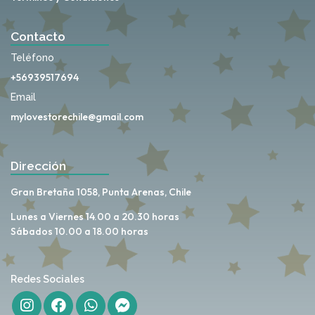
Contacto
Teléfono
+56939517694
Email
mylovestorechile@gmail.com
Dirección
Gran Bretaña 1058, Punta Arenas, Chile
Lunes a Viernes 14.00 a 20.30 horas
Sábados 10.00 a 18.00 horas
Redes Sociales