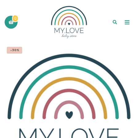
0
-30%