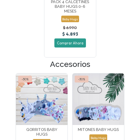
PACK 4 CALCETINES
BABY HUGS 0-6
MESES
Baby Hugs
$ 6.990
$ 4.893
Comprar Ahora
Accesorios
-30%
-30%
GORRITOS BABY
MITONES BABY HUGS
HUGS
Baby Hugs