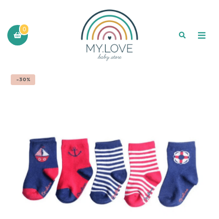
0
-30%