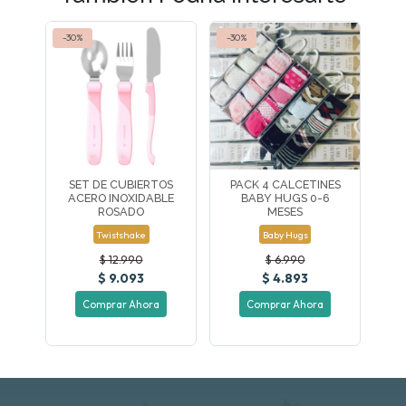
-30%
-30%
SET DE CUBIERTOS
PACK 4 CALCETINES
ACERO INOXIDABLE
BABY HUGS 0-6
ROSADO
MESES
Twistshake
Baby Hugs
$ 12.990
$ 6.990
$ 9.093
$ 4.893
Comprar Ahora
Comprar Ahora