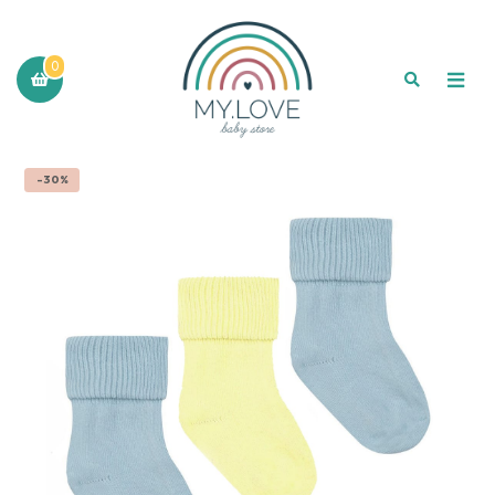
0
-30%