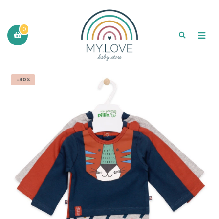
0
-30%