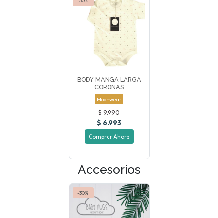
-30%
BODY MANGA LARGA
CORONAS
Moonwear
$ 9.990
$ 6.993
Comprar Ahora
Accesorios
-30%