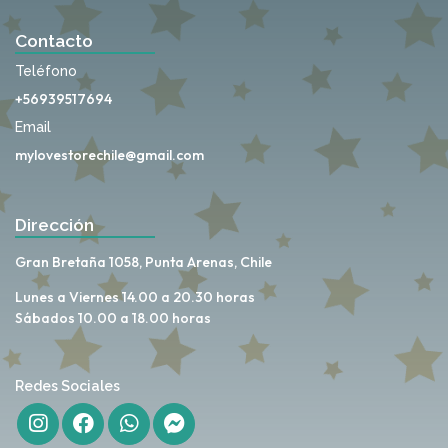
Contacto
Teléfono
+56939517694
Email
mylovestorechile@gmail.com
Dirección
Gran Bretaña 1058, Punta Arenas, Chile
Lunes a Viernes 14.00 a 20.30 horas
Sábados 10.00 a 18.00 horas
Redes Sociales