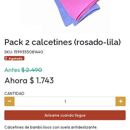
Pack 2 calcetines (rosado-lila)
SKU: 1599355081440
Agotado.
Antes
$ 2.490
Ahora $ 1.743
CANTIDAD
Avísame cuando llegue
Calcetines de bambú lisos con suela antideslizante.