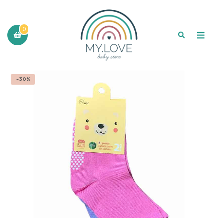
0
-30%