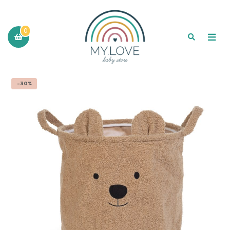
0
-30%