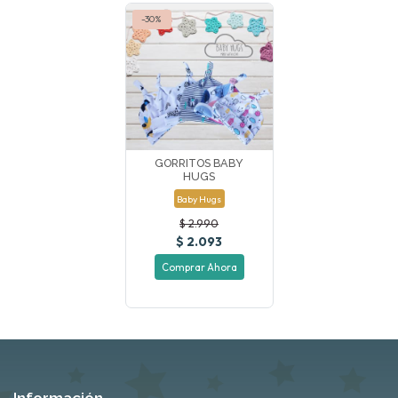
-30%
GORRITOS BABY
HUGS
Baby Hugs
$ 2.990
$ 2.093
Comprar Ahora