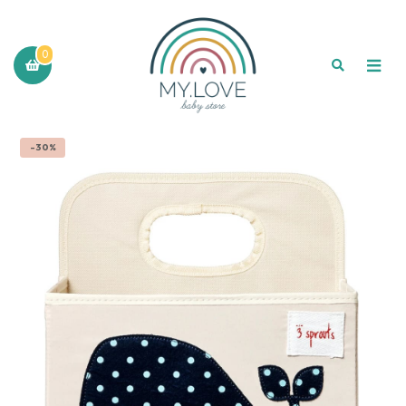
0
-30%