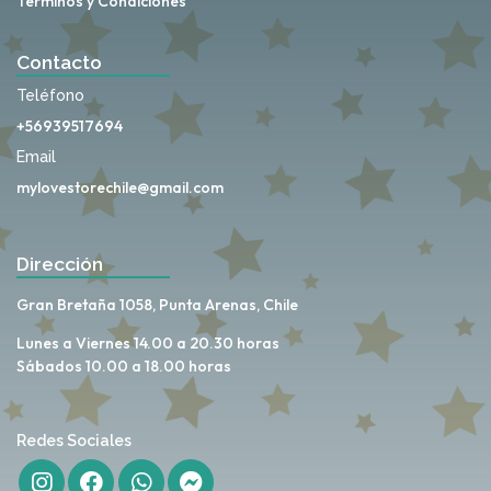
Términos y Condiciones
Contacto
Teléfono
+56939517694
Email
mylovestorechile@gmail.com
Dirección
Gran Bretaña 1058, Punta Arenas, Chile
Lunes a Viernes 14.00 a 20.30 horas
Sábados 10.00 a 18.00 horas
Redes Sociales