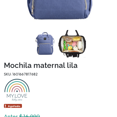
Mochila maternal lila
SKU: 1601667817682
Agotado.
Antes
$ 16.990