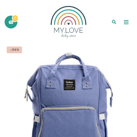
0
-30%