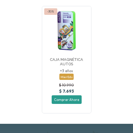
-30%
CAJA MAGNÉTICA
AUTOS
+3 años
MierEdu
$ 10.990
$ 7.693
Comprar Ahora