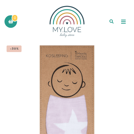
0
-30%