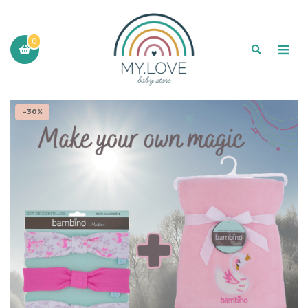
0
-30%