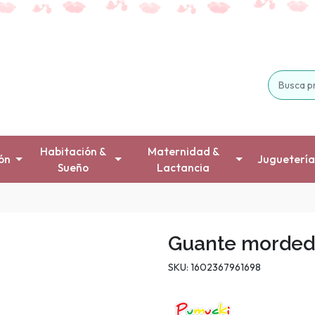
Habitación &
Maternidad &
ón
Juguetería
Sueño
Lactancia
Guante morded
SKU: 1602367961698