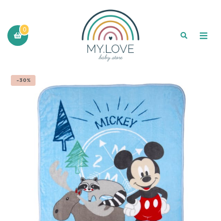
0
-30%