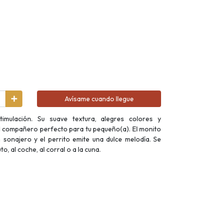
Avísame cuando llegue
timulación. Su suave textura, alegres colores y
l compañero perfecto para tu pequeño(a). El monito
 sonajero y el perrito emite una dulce melodía. Se
to, al coche, al corral o a la cuna.