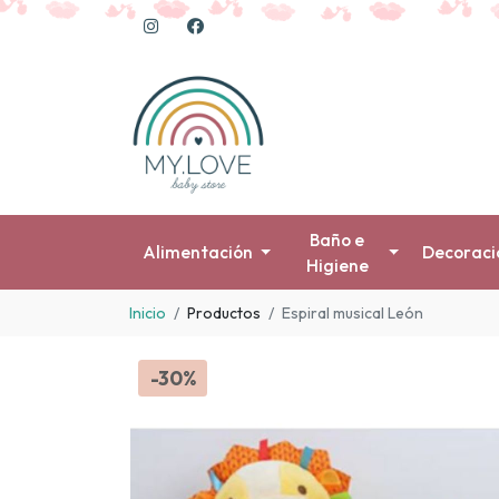
Baño e
Alimentación
Decoraci
Higiene
Inicio
Productos
Espiral musical León
-30%