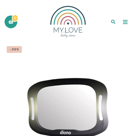
0
-30%