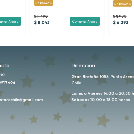
Dr. Brown´s
Dr. Brown´s
$ 11.490
$ 8.990
prar Ahora
Comprar Ahora
$ 8.043
$ 6.293
acto
Dirección
ono
Gran Bretaña 1058, Punta Arena
9517694
Chile
Lunes a Viernes 14.00 a 20.30 
storechile@gmail.com
Sábados 10.00 a 18.00 horas