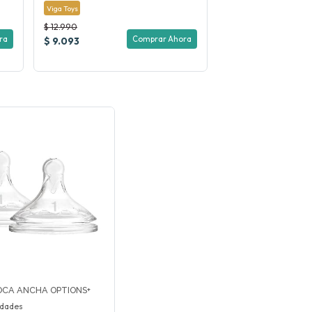
Viga Toys
$ 12.990
ra
Comprar Ahora
$ 9.093
OCA ANCHA OPTIONS+
idades