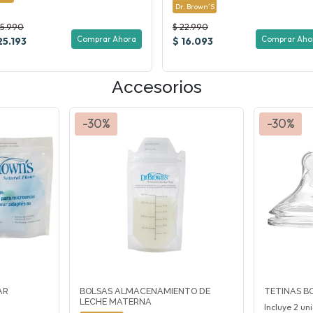
Dr. Brown´s
35.990
$ 22.990
Comprar Ahora
Comprar Aho
25.193
$ 16.093
Accesorios
-30%
-30%
AR
BOLSAS ALMACENAMIENTO DE
TETINAS B
LECHE MATERNA
Incluye 2 un