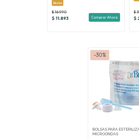
Béaba
$ 16.990
$ 
Comprar Ahora
$ 11.893
$ 
-30%
BOLSAS PARA ESTERILIZ
MICROONDAS