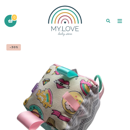
0
-30%