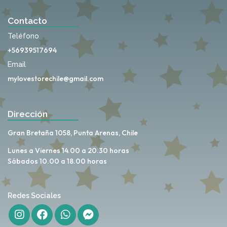
Contacto
Teléfono
+56939517694
Email
mylovestorechile@gmail.com
Dirección
Gran Bretaña 1058, Punta Arenas, Chile
Lunes a Viernes 14.00 a 20.30 horas
Sábados 10.00 a 18.00 horas
Redes Sociales