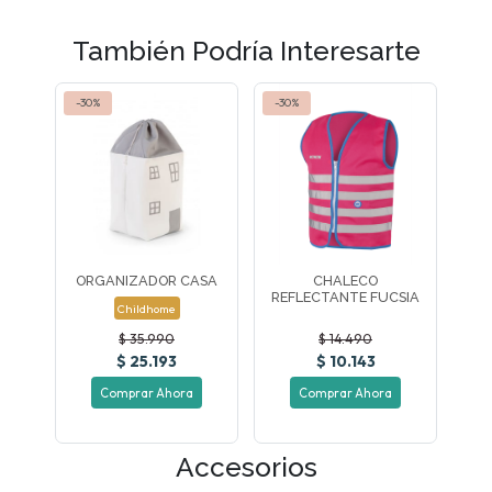
También Podría Interesarte
-30%
-30%
ORGANIZADOR CASA
CHALECO
REFLECTANTE FUCSIA
Childhome
$ 35.990
$ 14.490
$ 25.193
$ 10.143
Comprar Ahora
Comprar Ahora
Accesorios