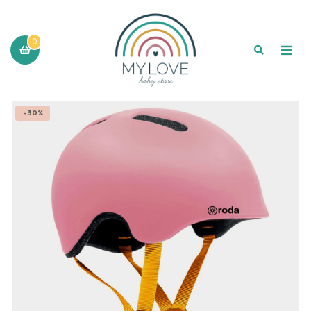
0
-30%