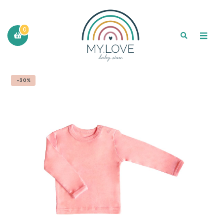
0
-30%