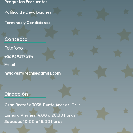
Preguntas Frecuentes
Política de Devoluciones
Términos y Condiciones
Contacto
Teléfono
+56939517694
Email
mylovestorechile@gmail.com
Dirección
Gran Bretaña 1058, Punta Arenas, Chile
Lunes a Viernes 14.00 a 20.30 horas
Sábados 10.00 a 18.00 horas