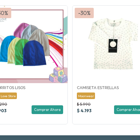
30%
-30%
RRITOS LISOS
CAMISETA ESTRELLAS
 Love Store
Moonwear
.290
$ 5.990
Comprar Ahora
Comprar Aho
903
$ 4.193