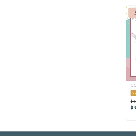
-
GO
My
$ 1
$ 