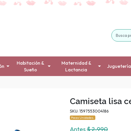
Habitación &
Maternidad &
ón
Juguetería
Sueño
Lactancia
Camiseta lisa c
SKU: 1597553004186
Pocas Unidades.
Antes
$ 2.990