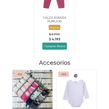
CALZA ROSADA
PUMUCKI
Pumucki
$ 5.990
$ 4.193
Comprar Ahora
Accesorios
-30%
-30%
-30