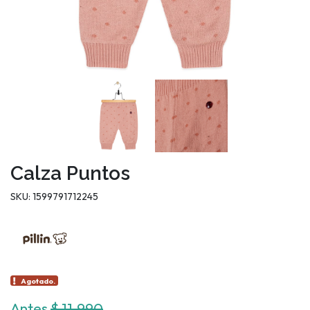
Calza Puntos
SKU: 1599791712245
Agotado.
Antes
$ 11.990