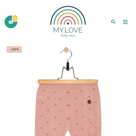
0
-30%