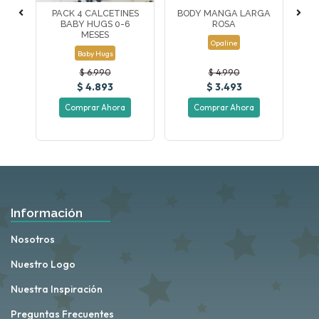
DAS
PACK 4 CALCETINES
BODY MANGA LARGA
PA
BABY HUGS 0-6
ROSA
MESES
Opaline
Baby Hugs
$ 6.990
$ 4.990
$ 4.893
$ 3.493
Comprar Ahora
Comprar Ahora
Información
Nosotros
Nuestro Logo
Nuestra Inspiración
Preguntas Frecuentes