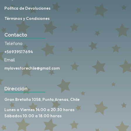
Política de Devoluciones
Términos y Condiciones
Contacto
Teléfono
+56939517694
Email
mylovestorechile@gmail.com
Dirección
Gran Bretaña 1058, Punta Arenas, Chile
Lunes a Viernes 14.00 a 20.30 horas
Sábados 10.00 a 18.00 horas