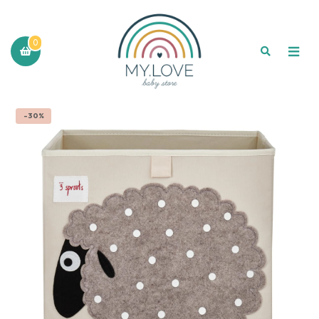
0
-30%