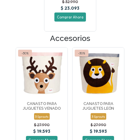
$ 32.990
$ 23.093
Comprar Ahora
Accesorios
-30%
-30%
CANASTO PARA
CANASTO PARA
JUGUETES VENADO
JUGUETES LEÓN
3 Sprouts
3 Sprouts
$ 27.990
$ 27.990
$ 19.593
$ 19.593