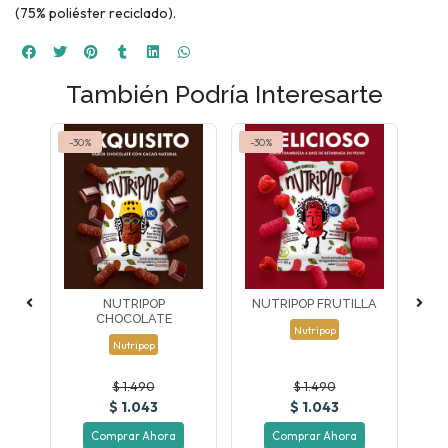
(75% poliéster reciclado).
También Podría Interesarte
-30%
-30%
-30
ICO
NUTRIPOP
NUTRIPOP FRUTILLA
SM
ENA
CHOCOLATE
PE
Nutripop
Nutripop
$ 1.490
$ 1.490
$ 1.043
$ 1.043
Comprar Ahora
Comprar Ahora