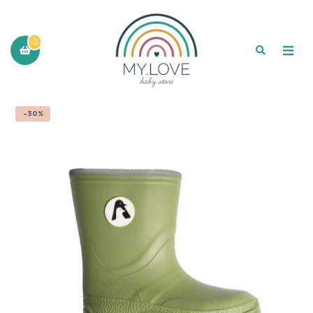
0
-30%