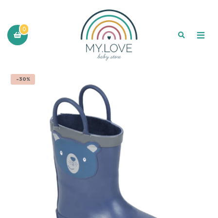
0
-30%