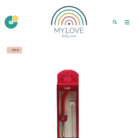
0
-30%