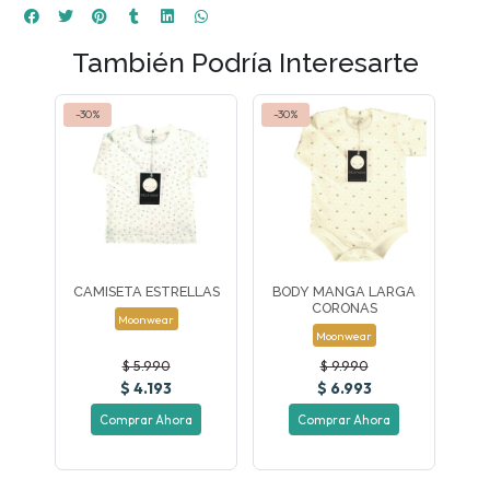
También Podría Interesarte
-30%
-30%
CAMISETA ESTRELLAS
BODY MANGA LARGA
CORONAS
Moonwear
Moonwear
$ 5.990
$ 9.990
$ 4.193
$ 6.993
Comprar Ahora
Comprar Ahora