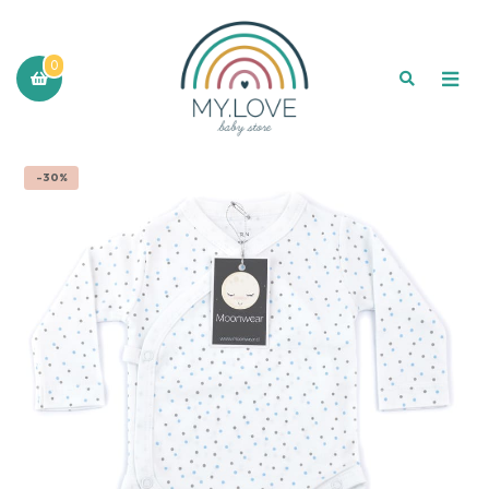
0
-30%