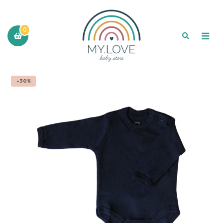
0
-30%