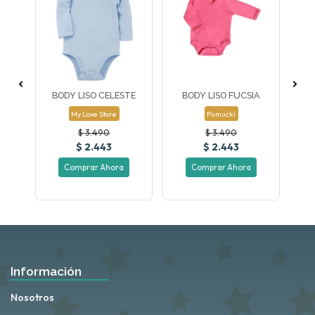
CO
BODY LISO CELESTE
BODY LISO FUCSIA
B
My Love Store
Pumucki
$ 3.490
$ 3.490
$ 2.443
$ 2.443
Comprar Ahora
Comprar Ahora
Información
Nosotros