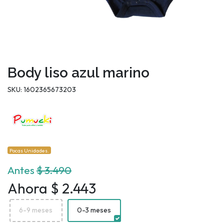
Body liso azul marino
SKU: 1602365673203
Pocas Unidades.
Antes
$ 3.490
Ahora $ 2.443
6-9 meses
0-3 meses