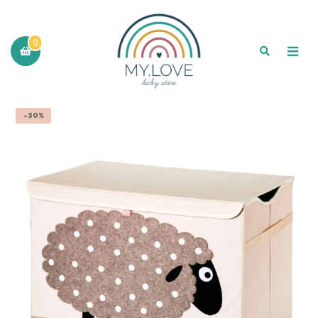
0
-30%