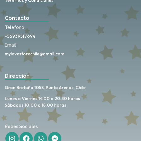
Términos y Condiciones
Contacto
Teléfono
+56939517694
Email
mylovestorechile@gmail.com
Dirección
Gran Bretaña 1058, Punta Arenas, Chile
Lunes a Viernes 14.00 a 20.30 horas
Sábados 10.00 a 18.00 horas
Redes Sociales