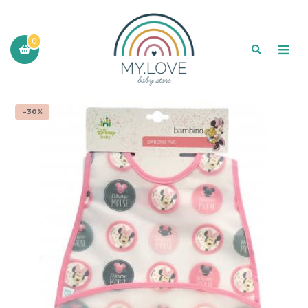
0
-30%