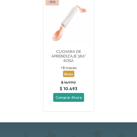
-30%
CUCHARA DE
APRENDIZAJE 360°
ROSA
+8 meses
Béaba
$ 14.990
$ 10.493
Comprar Ahora