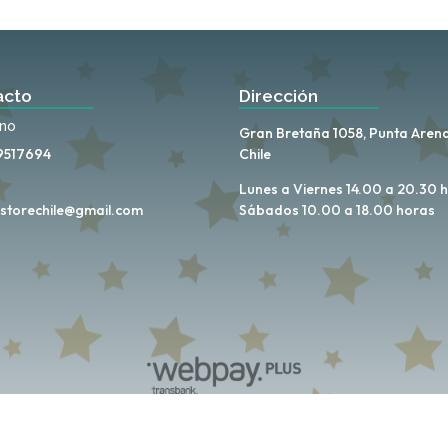
acto
Dirección
ono
Gran Bretaña 1058, Punta Arena
9517694
Chile
Lunes a Viernes 14.00 a 20.30 
storechile@gmail.com
Sábados 10.00 a 18.00 horas
My Love Store © 2026
Creado por
Bsale