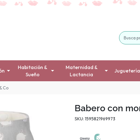
Habitación &
Maternidad &
ón
Juguetería
Sueño
Lactancia
& Co
Babero con mo
SKU: 1595821969973