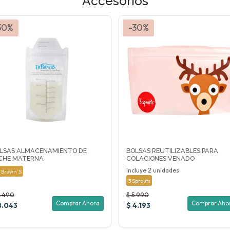
Accesorios
30%
-30%
LSAS ALMACENAMIENTO DE
BOLSAS REUTILIZABLES PARA
CHE MATERNA
COLACIONES VENADO
Incluye 2 unidades
. Brown´s
3 Sprouts
1.490
$ 5.990
Comprar Ahora
Comprar Aho
8.043
$ 4.193