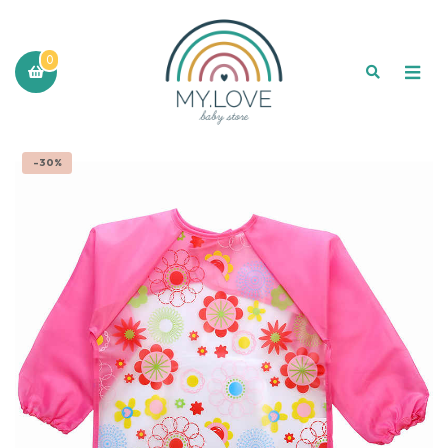
0
-30%