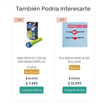
También Podría Interesarte
-30%
-30%
MINI PROYECTOR DE
PULSERAS MOM & KID
IMÁGENES ESPACIO
BALLENA
+5 años
Mamijux
Buki France
$ 10.990
$ 17.990
$ 7.693
$ 12.593
Comprar Ahora
Comprar Ahora