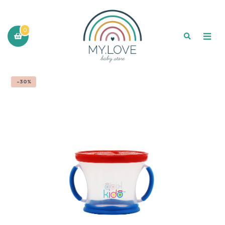
0
-30%