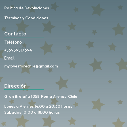
Política de Devoluciones
Términos y Condiciones
Contacto
Teléfono
+56939517694
Email
mylovestorechile@gmail.com
Dirección
Gran Bretaña 1058, Punta Arenas, Chile
Lunes a Viernes 14.00 a 20.30 horas
Sábados 10.00 a 18.00 horas