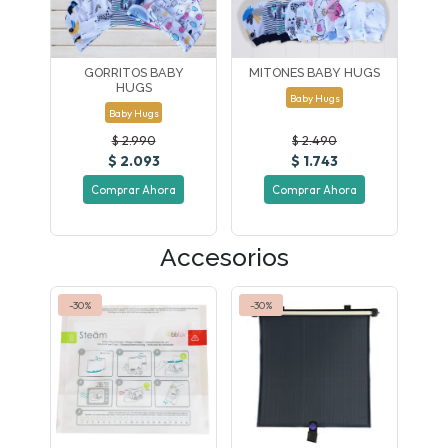
GORRITOS BABY
MITONES BABY HUGS
HUGS
Baby Hugs
Baby Hugs
$ 2.990
$ 2.490
$ 2.093
$ 1.743
Comprar Ahora
Comprar Ahora
Accesorios
-30%
-30%