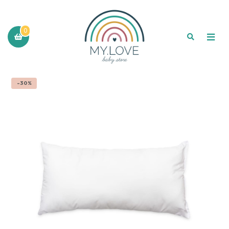
0
-30%