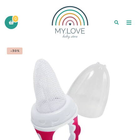
0
-30%