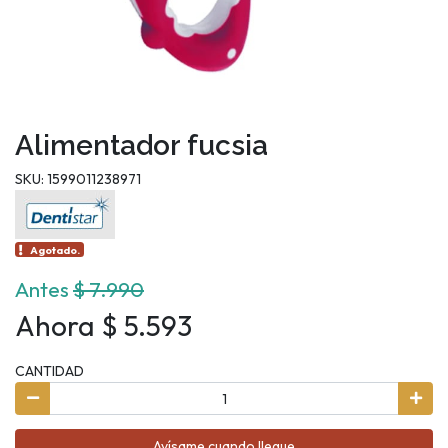
Alimentador fucsia
SKU: 1599011238971
Agotado.
Antes
$ 7.990
Ahora $ 5.593
CANTIDAD
Avísame cuando llegue