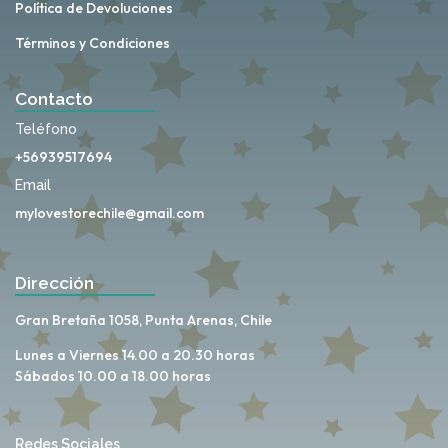
Política de Devoluciones
Términos y Condiciones
Contacto
Teléfono
+56939517694
Email
mylovestorechile@gmail.com
Dirección
Gran Bretaña 1058, Punta Arenas, Chile
Lunes a Viernes 14.00 a 20.30 horas
Sábados 10.00 a 18.00 horas
Redes Sociales