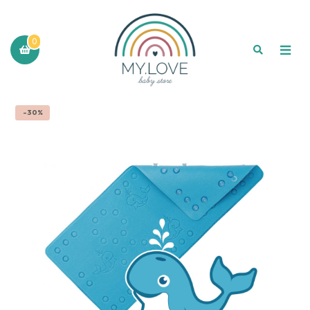
0
-30%